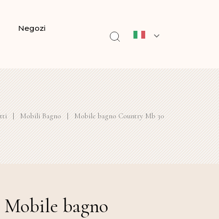
Negozi
tti
|
Mobili Bagno
|
Mobile bagno Country Mb 30
Mobile bagno