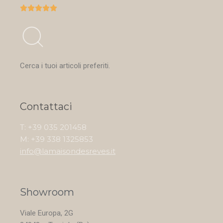





Cerca i tuoi articoli preferiti.
Contattaci
T: +39 035 201458
M: +39 338 1325853
info@lamaisondesreves.it
Showroom
Viale Europa, 2G