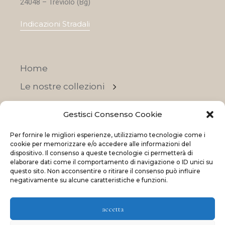
24048 – Treviolo (Bg)
Indicazioni Stradali
Home
Le nostre collezioni
Contatti
Gestisci Consenso Cookie
Negozi
Per fornire le migliori esperienze, utilizziamo tecnologie come i
OFFERTE
cookie per memorizzare e/o accedere alle informazioni del
dispositivo. Il consenso a queste tecnologie ci permetterà di
elaborare dati come il comportamento di navigazione o ID unici su
questo sito. Non acconsentire o ritirare il consenso può influire
negativamente su alcune caratteristiche e funzioni.
© 2023 La Maison Des Reves | All rights reserved
accetta
Made with
and
by
ShadApps