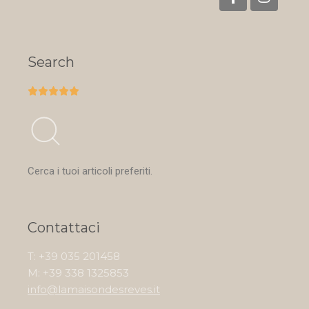
Search





Cerca i tuoi articoli preferiti.
Contattaci
T: +39 035 201458
M: +39 338 1325853
info@lamaisondesreves.it