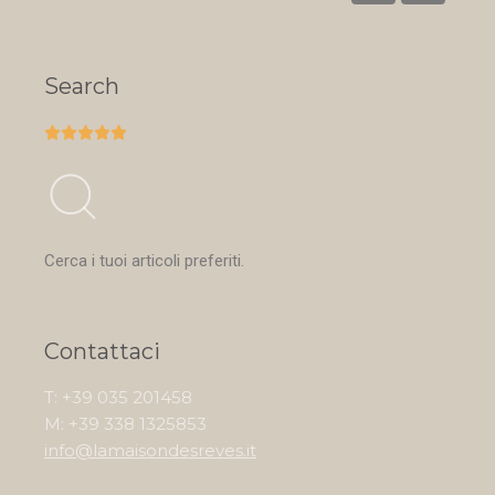
Search





Cerca i tuoi articoli preferiti.
Contattaci
T: +39 035 201458
M: +39 338 1325853
info@lamaisondesreves.it