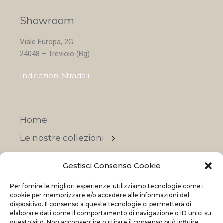
Showroom
Viale Europa, 2G
24048 – Treviolo (Bg)
Indicazioni Stradali
Home
Le nostre collezioni
Contatti
Gestisci Consenso Cookie
Negozi
Per fornire le migliori esperienze, utilizziamo tecnologie come i
OFFERTE
cookie per memorizzare e/o accedere alle informazioni del
dispositivo. Il consenso a queste tecnologie ci permetterà di
elaborare dati come il comportamento di navigazione o ID unici su
questo sito. Non acconsentire o ritirare il consenso può influire