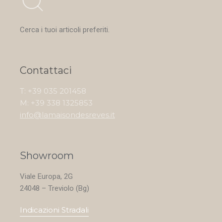
Cerca i tuoi articoli preferiti.
Contattaci
T: +39 035 201458
M: +39 338 1325853
info@lamaisondesreves.it
Showroom
Viale Europa, 2G
24048 – Treviolo (Bg)
Indicazioni Stradali