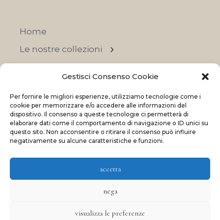
Home
Le nostre collezioni
Contatti
Gestisci Consenso Cookie
Negozi
Per fornire le migliori esperienze, utilizziamo tecnologie come i
OFFERTE
cookie per memorizzare e/o accedere alle informazioni del
dispositivo. Il consenso a queste tecnologie ci permetterà di
elaborare dati come il comportamento di navigazione o ID unici su
questo sito. Non acconsentire o ritirare il consenso può influire
negativamente su alcune caratteristiche e funzioni.
© 2023 La Maison Des Reves | All rights reserved
accetta
Made with
and
by
ShadApps
nega
visualizza le preferenze