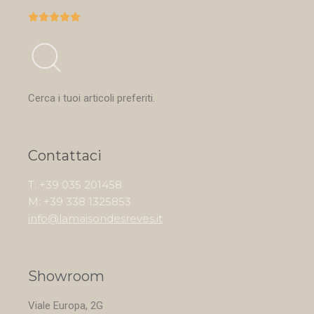





Cerca i tuoi articoli preferiti.
Contattaci
T: +39 035 201458
M: +39 338 1325853
info@lamaisondesreves.it
Showroom
Viale Europa, 2G