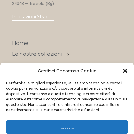
24048 – Treviolo (Bg)
Indicazioni Stradali
Home
Le nostre collezioni
Contatti
Gestisci Consenso Cookie
Negozi
Per fornire le migliori esperienze, utilizziamo tecnologie come i
OFFERTE
cookie per memorizzare e/o accedere alle informazioni del
dispositivo. Il consenso a queste tecnologie ci permetterà di
elaborare dati come il comportamento di navigazione o ID unici su
questo sito. Non acconsentire o ritirare il consenso può influire
negativamente su alcune caratteristiche e funzioni.
© 2023 La Maison Des Reves | All rights reserved
accetta
Made with
and
by
ShadApps