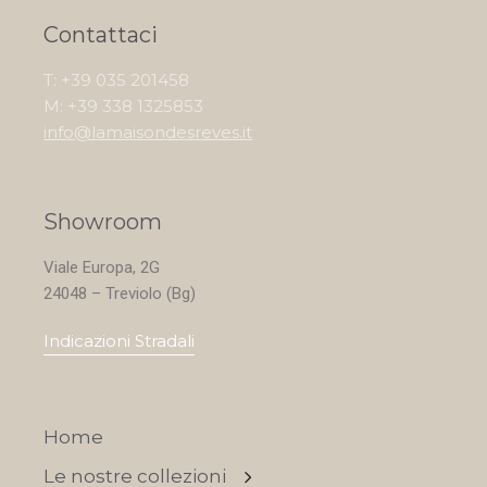
Contattaci
T: +39 035 201458
M: +39 338 1325853
info@lamaisondesreves.it
Showroom
Viale Europa, 2G
24048 – Treviolo (Bg)
Indicazioni Stradali
Home
Le nostre collezioni