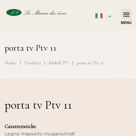
MENU
porta tv Ptv 11
Home
|
Prodotti
|
Mobili TV
|
porta tv Ptv 11
porta tv Ptv 11
Caratteristiche:
Legno massello mogano/mdf