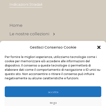
Indicazioni Stradali
Home
Le nostre collezioni
Contatti
Gestisci Consenso Cookie
Negozi
Per fornire le migliori esperienze, utilizziamo tecnologie come i
OFFERTE
cookie per memorizzare e/o accedere alle informazioni del
dispositivo. Il consenso a queste tecnologie ci permetterà di
elaborare dati come il comportamento di navigazione o ID unici su
questo sito. Non acconsentire o ritirare il consenso può influire
negativamente su alcune caratteristiche e funzioni.
© 2023 La Maison Des Reves | All rights reserved
accetta
Made with
and
by
ShadApps
nega