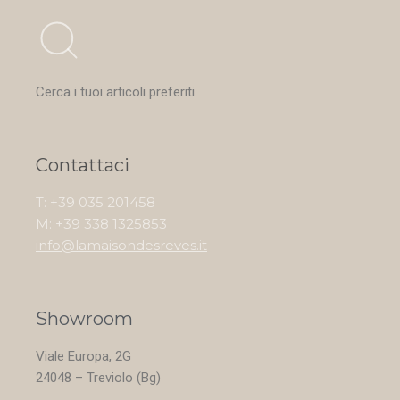
Cerca i tuoi articoli preferiti.
Contattaci
T: +39 035 201458
M: +39 338 1325853
info@lamaisondesreves.it
Showroom
Viale Europa, 2G
24048 – Treviolo (Bg)