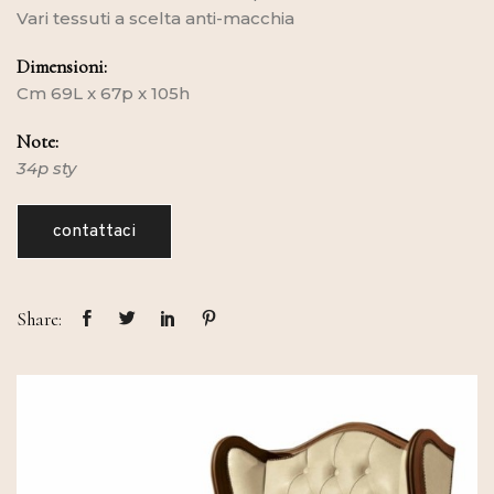
Vari tessuti a scelta anti-macchia
Dimensioni:
Cm 69L x 67p x 105h
Note:
34p sty
contattaci
Share: