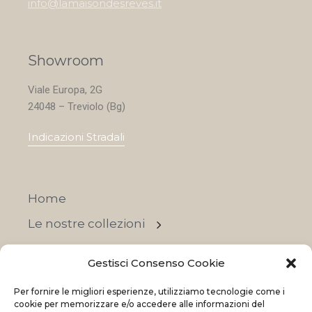
info@lamaisondesreves.it
Showroom
Viale Europa, 2G
24048 – Treviolo (Bg)
Indicazioni Stradali
Home
Le nostre collezioni
Contatti
Gestisci Consenso Cookie
Negozi
Per fornire le migliori esperienze, utilizziamo tecnologie come i
OFFERTE
cookie per memorizzare e/o accedere alle informazioni del