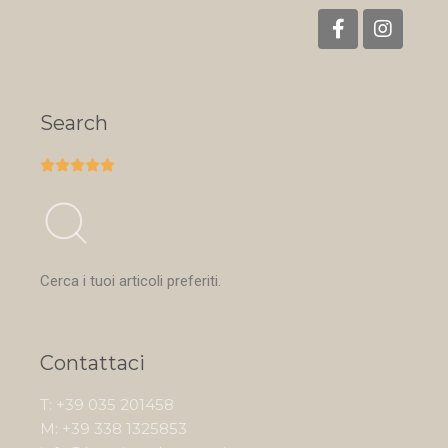
Search





Cerca i tuoi articoli preferiti.
Contattaci
T: +39 035 201458
M: +39 338 1325853