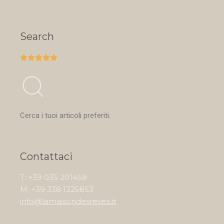
Search





Cerca i tuoi articoli preferiti.
Contattaci
T: +39 035 201458
M: +39 338 1325853
info@lamaisondesreves.it