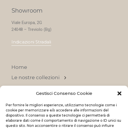
Showroom
Viale Europa, 2G
24048 – Treviolo (Bg)
Indicazioni Stradali
Home
Le nostre collezioni
Contatti
Gestisci Consenso Cookie
Negozi
Per fornire le migliori esperienze, utilizziamo tecnologie come i
OFFERTE
cookie per memorizzare e/o accedere alle informazioni del
dispositivo. Il consenso a queste tecnologie ci permetterà di
elaborare dati come il comportamento di navigazione o ID unici su
questo sito. Non acconsentire o ritirare il consenso può influire