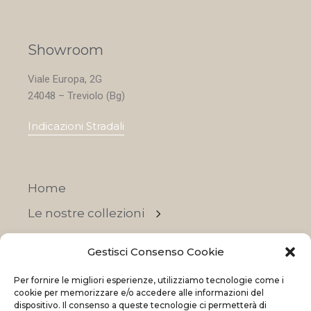
Showroom
Viale Europa, 2G
24048 – Treviolo (Bg)
Indicazioni Stradali
Home
Le nostre collezioni
Contatti
Gestisci Consenso Cookie
Negozi
Per fornire le migliori esperienze, utilizziamo tecnologie come i
OFFERTE
cookie per memorizzare e/o accedere alle informazioni del
dispositivo. Il consenso a queste tecnologie ci permetterà di