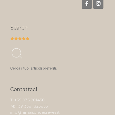
Search





Cerca i tuoi articoli preferiti.
Contattaci
T: +39 035 201458
M: +39 338 1325853
info@lamaisondesreves.it