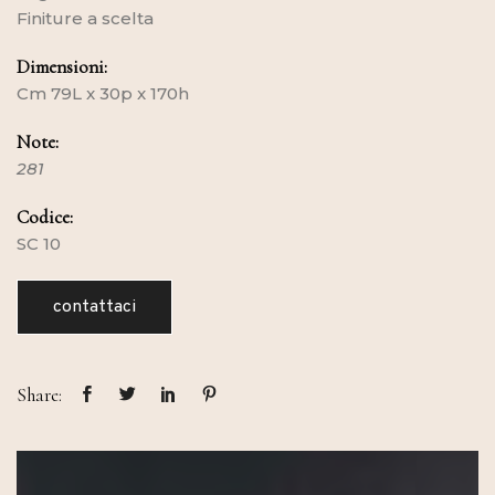
Finiture a scelta
Dimensioni:
Cm 79L x 30p x 170h
Note:
281
Codice:
SC 10
contattaci
Share: