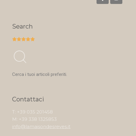
Search





Cerca i tuoi articoli preferiti.
Contattaci
T: +39 035 201458
M: +39 338 1325853
info@lamaisondesreves.it