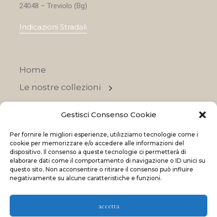
24048 – Treviolo (Bg)
Indicazioni Stradali
Home
Le nostre collezioni
Contatti
Gestisci Consenso Cookie
Negozi
Per fornire le migliori esperienze, utilizziamo tecnologie come i
OFFERTE
cookie per memorizzare e/o accedere alle informazioni del
dispositivo. Il consenso a queste tecnologie ci permetterà di
elaborare dati come il comportamento di navigazione o ID unici su
questo sito. Non acconsentire o ritirare il consenso può influire
negativamente su alcune caratteristiche e funzioni.
© 2023 La Maison Des Reves | All rights reserved
accetta
Made with
and
by
ShadApps