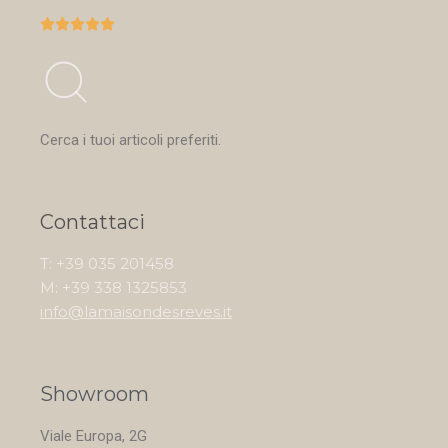





Cerca i tuoi articoli preferiti.
Contattaci
T: +39 035 201458
M: +39 338 1325853
info@lamaisondesreves.it
Showroom
Viale Europa, 2G