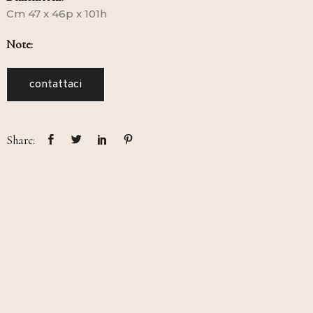
Cm 47 x 46p x 101h
Note:
contattaci
Share: