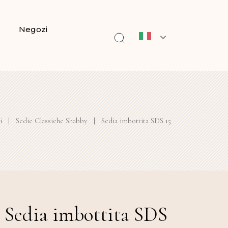
Negozi
i
|
Sedie Classiche Shabby
|
Sedia imbottita SDS 15
Sedia imbottita SDS