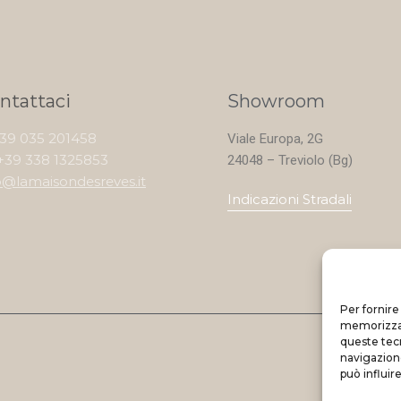
ntattaci
Showroom
+39 035 201458
Viale Europa, 2G
+39 338 1325853
24048 – Treviolo (Bg)
o@lamaisondesreves.it
Indicazioni Stradali
Per fornire
memorizzare
queste tec
navigazione
può influir