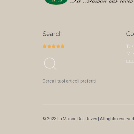
Search
Co
T: 





M: 
inf
Cerca i tuoi articoli preferiti.
© 2023 La Maison Des Reves | All rights reserved