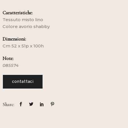
Caratteristiche:
Tessuto misto lino
Colore avorio shabby
Dimensioni:
Cm 52 x 51p x 100h
Note:
085574
contattaci
Share: