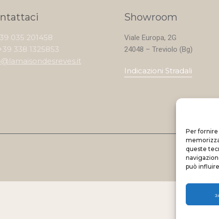
ntattaci
Showroom
+39 035 201458
Viale Europa, 2G
+39 338 1325853
24048 – Treviolo (Bg)
o@lamaisondesreves.it
Indicazioni Stradali
Per fornire
memorizzare
queste tec
navigazione
può influir
a