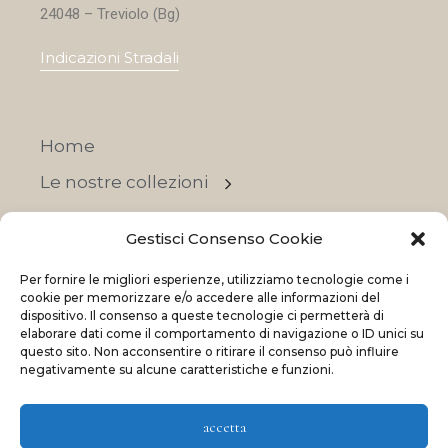
24048 – Treviolo (Bg)
Indicazioni Stradali
Home
Le nostre collezioni
Contatti
Gestisci Consenso Cookie
Negozi
Per fornire le migliori esperienze, utilizziamo tecnologie come i
OFFERTE
cookie per memorizzare e/o accedere alle informazioni del
dispositivo. Il consenso a queste tecnologie ci permetterà di
elaborare dati come il comportamento di navigazione o ID unici su
questo sito. Non acconsentire o ritirare il consenso può influire
negativamente su alcune caratteristiche e funzioni.
© 2023 La Maison Des Reves | All rights reserved
accetta
Made with
and
by
ShadApps