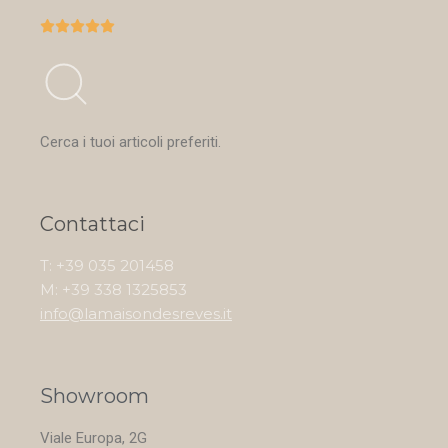





Cerca i tuoi articoli preferiti.
Contattaci
T: +39 035 201458
M: +39 338 1325853
info@lamaisondesreves.it
Showroom
Viale Europa, 2G