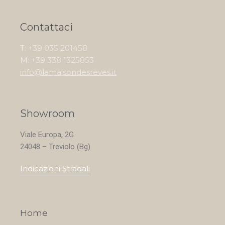
Contattaci
T: +39 035 201458
M: +39 338 1325853
info@lamaisondesreves.it
Showroom
Viale Europa, 2G
24048 – Treviolo (Bg)
Indicazioni Stradali
Home