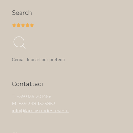
Search





Cerca i tuoi articoli preferiti.
Contattaci
T: +39 035 201458
M: +39 338 1325853
info@lamaisondesreves.it