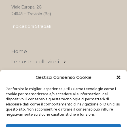
Viale Europa, 2G
24048 – Treviolo (Bg)
Indicazioni Stradali
Home
Le nostre collezioni
Contatti
Gestisci Consenso Cookie
Negozi
Per fornire le migliori esperienze, utilizziamo tecnologie come i
OFFERTE
cookie per memorizzare e/o accedere alle informazioni del
dispositivo. Il consenso a queste tecnologie ci permetterà di
elaborare dati come il comportamento di navigazione o ID unici su
questo sito. Non acconsentire o ritirare il consenso può influire
negativamente su alcune caratteristiche e funzioni.
© 2023 La Maison Des Reves | All rights reserved