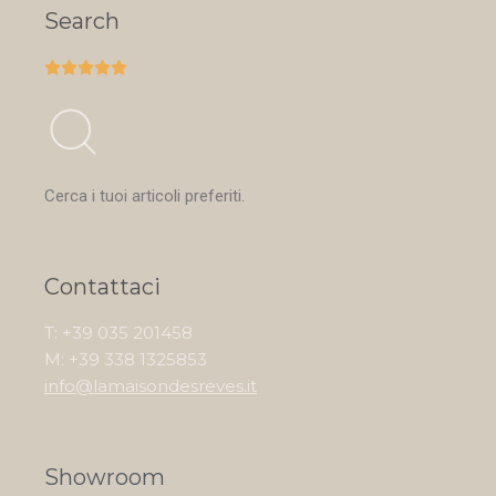
Search





Cerca i tuoi articoli preferiti.
Contattaci
T: +39 035 201458
M: +39 338 1325853
info@lamaisondesreves.it
Showroom