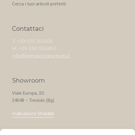
Cerca i tuoi articoli preferiti.
Contattaci
T: +39 035 201458
M: +39 338 1325853
info@lamaisondesreves.it
Showroom
Viale Europa, 2G
24048 – Treviolo (Bg)
Indicazioni Stradali