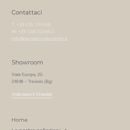
Contattaci
T: +39 035 201458
M: +39 338 1325853
info@lamaisondesreves.it
Showroom
Viale Europa, 2G
24048 – Treviolo (Bg)
Indicazioni Stradali
Home