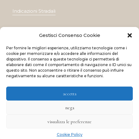
Indicazioni Stradali
Gestisci Consenso Cookie
Home
Per fornire le migliori esperienze, utilizziamo tecnologie come i
Le nostre collezioni
cookie per memorizzare e/o accedere alle informazioni del
dispositivo. Il consenso a queste tecnologie ci permetterà di
Contatti
elaborare dati come il comportamento di navigazione o ID unici su
questo sito. Non acconsentire o ritirare il consenso può influire
Negozi
negativamente su alcune caratteristiche e funzioni.
OFFERTE
accetta
nega
© 2023 La Maison Des Reves | All rights reserved
visualizza le preferenze
Made with
and
by
ShadApps
Cookie Policy