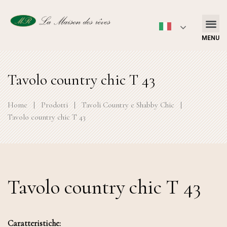
MENU
Tavolo country chic T 43
Home
|
Prodotti
|
Tavoli Country e Shabby Chic
|
Tavolo country chic T 43
Tavolo country chic T 43
Caratteristiche: