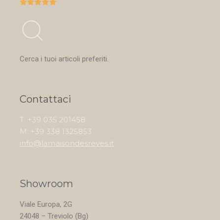





Cerca i tuoi articoli preferiti.
Contattaci
T: +39 035 201458
M: +39 338 1325853
info@lamaisondesreves.it
Showroom
Viale Europa, 2G
24048 – Treviolo (Bg)