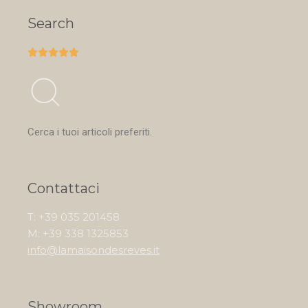
Search





Cerca i tuoi articoli preferiti.
Contattaci
T: +39 035 201458
M: +39 338 1325853
info@lamaisondesreves.it
Showroom