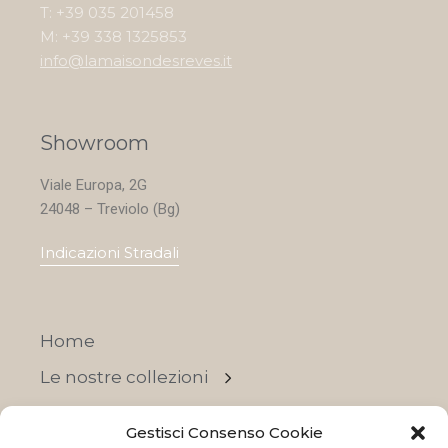
T: +39 035 201458
M: +39 338 1325853
info@lamaisondesreves.it
Showroom
Viale Europa, 2G
24048 – Treviolo (Bg)
Indicazioni Stradali
Home
Le nostre collezioni
Contatti
Gestisci Consenso Cookie