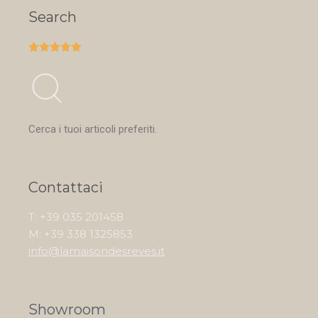
Search





Cerca i tuoi articoli preferiti.
Contattaci
T: +39 035 201458
M: +39 338 1325853
info@lamaisondesreves.it
Showroom