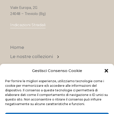
Viale Europa, 2G
24048 – Treviolo (Bg)
Indicazioni Stradali
Home
Le nostre collezioni
Contatti
Gestisci Consenso Cookie
Negozi
Per fornire le migliori esperienze, utilizziamo tecnologie come i
OFFERTE
cookie per memorizzare e/o accedere alle informazioni del
dispositivo. Il consenso a queste tecnologie ci permetterà di
elaborare dati come il comportamento di navigazione o ID unici su
questo sito. Non acconsentire o ritirare il consenso può influire
negativamente su alcune caratteristiche e funzioni.
© 2023 La Maison Des Reves | All rights reserved