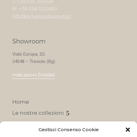
T: +39 035 201458
M: +39 338 1325853
info@lamaisondesreves.it
Showroom
Viale Europa, 2G
24048 – Treviolo (Bg)
Indicazioni Stradali
Home
Le nostre collezioni
Contatti
Gestisci Consenso Cookie
Negozi