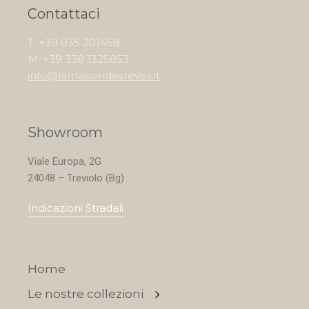
Contattaci
T: +39 035 201458
M: +39 338 1325853
info@lamaisondesreves.it
Showroom
Viale Europa, 2G
24048 – Treviolo (Bg)
Indicazioni Stradali
Home
Le nostre collezioni