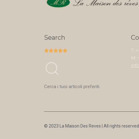
Search
Co
T: 





M: 
inf
Cerca i tuoi articoli preferiti.
© 2023 La Maison Des Reves | All rights reserved