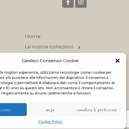
Home
Le nostre collezioni
Contatti
Gestisci Consenso Cookie
Negozi
 le migliori esperienze, utilizziamo tecnologie come i cookie per
 e/o accedere alle informazioni del dispositivo. Il consenso a
OFFERTE
nologie ci permetterà di elaborare dati come il comportamento di
 o ID unici su questo sito. Non acconsentire o ritirare il consenso
e negativamente su alcune caratteristiche e funzioni.
ccetta
nega
visualizza le preferenze
Made with
and
by
ShadApps
Cookie Policy