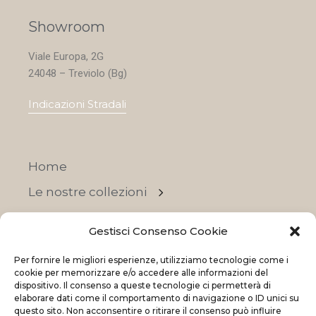
Showroom
Viale Europa, 2G
24048 – Treviolo (Bg)
Indicazioni Stradali
Home
Le nostre collezioni
Contatti
Gestisci Consenso Cookie
Negozi
Per fornire le migliori esperienze, utilizziamo tecnologie come i
OFFERTE
cookie per memorizzare e/o accedere alle informazioni del
dispositivo. Il consenso a queste tecnologie ci permetterà di
elaborare dati come il comportamento di navigazione o ID unici su
questo sito. Non acconsentire o ritirare il consenso può influire