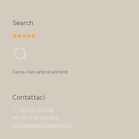
Search





Cerca i tuoi articoli preferiti.
Contattaci
T: +39 035 201458
M: +39 338 1325853
info@lamaisondesreves.it