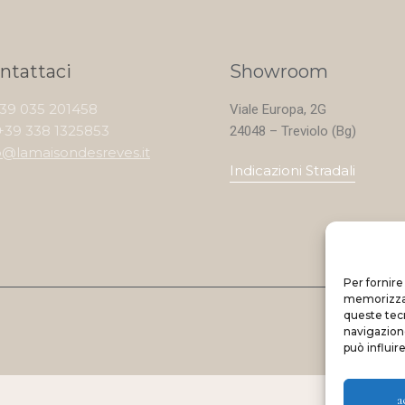
ntattaci
Showroom
+39 035 201458
Viale Europa, 2G
+39 338 1325853
24048 – Treviolo (Bg)
o@lamaisondesreves.it
Indicazioni Stradali
Per fornire
memorizzare
queste tec
navigazione
può influir
a