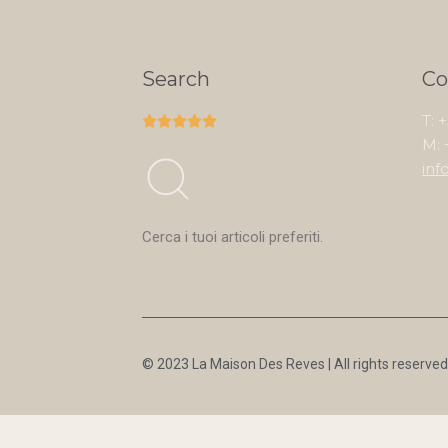
Search
Co
T: 





M: 
inf
Cerca i tuoi articoli preferiti.
© 2023 La Maison Des Reves | All rights reserved