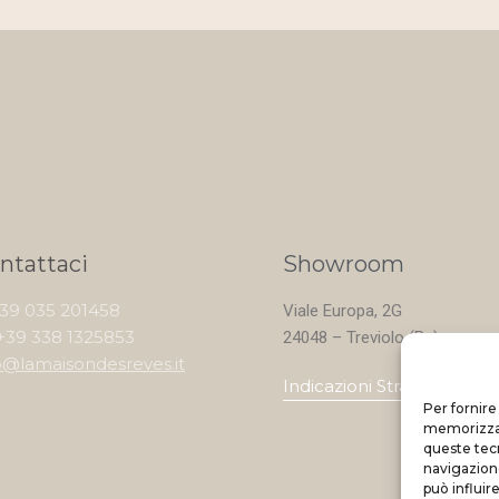
ntattaci
Showroom
+39 035 201458
Viale Europa, 2G
+39 338 1325853
24048 – Treviolo (Bg)
o@lamaisondesreves.it
Indicazioni Stradali
Per fornire
memorizzare
queste tec
navigazione
può influir