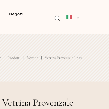
Negozi
e
|
Prodotti
|
Vetrine
|
Vetrina Provenzale Lc 13
Vetrina Provenzale