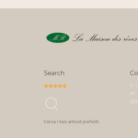
Search
Co
T: 





M: 
inf
Cerca i tuoi articoli preferiti.