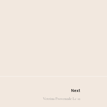
Next
Vetrina Provenzale Lc 12