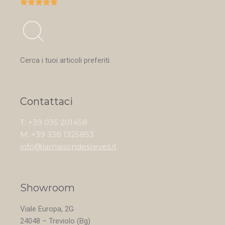





Cerca i tuoi articoli preferiti.
Contattaci
T: +39 035 201458
M: +39 338 1325853
info@lamaisondesreves.it
Showroom
Viale Europa, 2G
24048 – Treviolo (Bg)