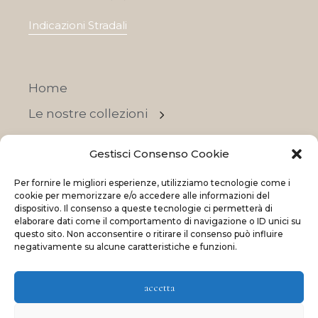
Indicazioni Stradali
Home
Le nostre collezioni
Contatti
Gestisci Consenso Cookie
Negozi
Per fornire le migliori esperienze, utilizziamo tecnologie come i
OFFERTE
cookie per memorizzare e/o accedere alle informazioni del
dispositivo. Il consenso a queste tecnologie ci permetterà di
elaborare dati come il comportamento di navigazione o ID unici su
questo sito. Non acconsentire o ritirare il consenso può influire
negativamente su alcune caratteristiche e funzioni.
© 2023 La Maison Des Reves | All rights reserved
accetta
Made with
and
by
ShadApps