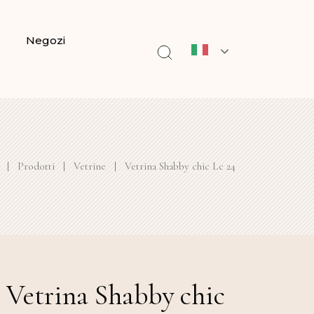
Negozi
|
Prodotti
|
Vetrine
|
Vetrina Shabby chic Lc 24
Vetrina Shabby chic