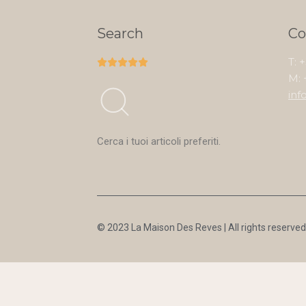
Search
Co
T: 





M: 
inf
Cerca i tuoi articoli preferiti.
© 2023 La Maison Des Reves | All rights reserved