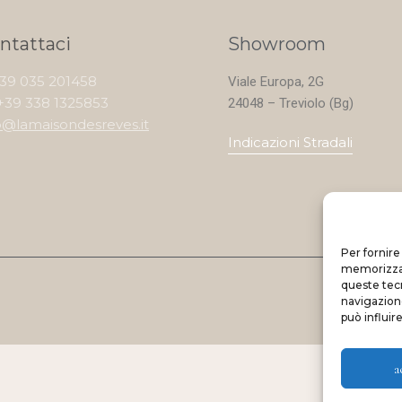
ntattaci
Showroom
+39 035 201458
Viale Europa, 2G
+39 338 1325853
24048 – Treviolo (Bg)
o@lamaisondesreves.it
Indicazioni Stradali
Per fornire
memorizzare
queste tec
navigazione
può influir
a