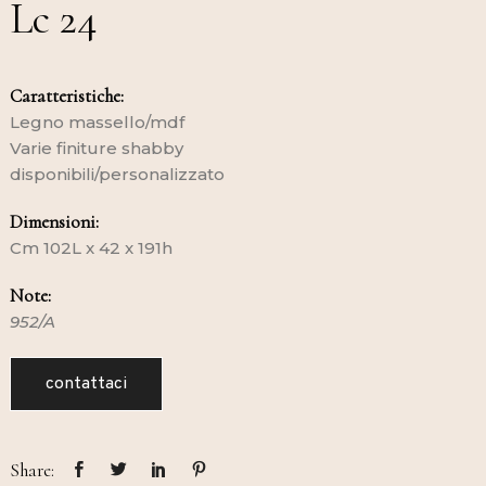
Lc 24
Caratteristiche:
Legno massello/mdf
Varie finiture shabby
disponibili/personalizzato
Dimensioni:
Cm 102L x 42 x 191h
Note:
952/A
contattaci
Share: