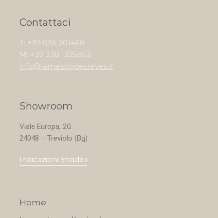
Contattaci
T: +39 035 201458
M: +39 338 1325853
info@lamaisondesreves.it
Showroom
Viale Europa, 2G
24048 – Treviolo (Bg)
Indicazioni Stradali
Home