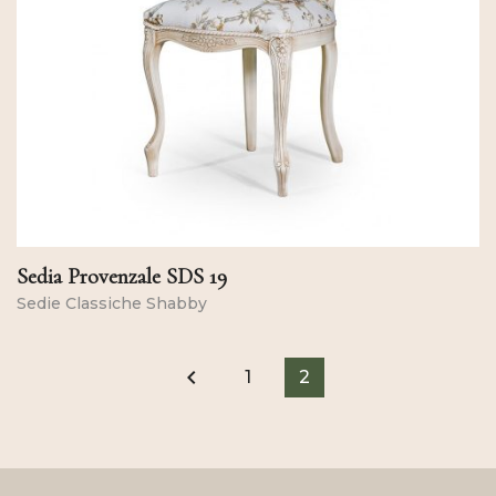
Sedia Provenzale SDS 19
Sedie Classiche Shabby
keyboard_arrow_left
1
2