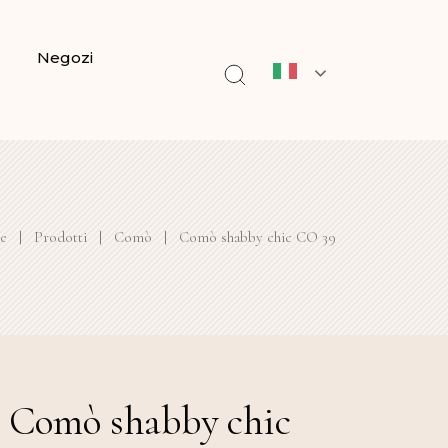
Negozi
e
|
Prodotti
|
Comò
|
Comò shabby chic CO 39
Comò shabby chic