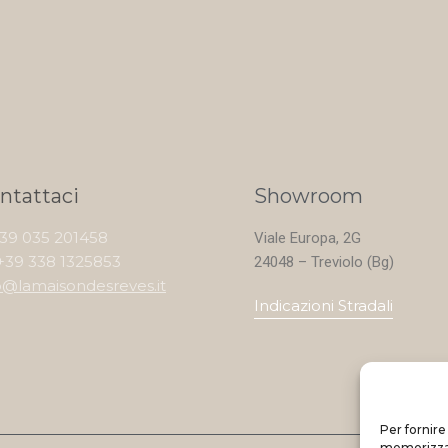
ntattaci
Showroom
+39 035 201458
Viale Europa, 2G
+39 338 1325853
24048 – Treviolo (Bg)
o@lamaisondesreves.it
Indicazioni Stradali
Per fornire
memorizzare