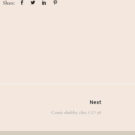
Share:
Next
Comò shabby chic CO 38