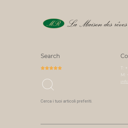
Search
Co
T: 





M: 
inf
Cerca i tuoi articoli preferiti.