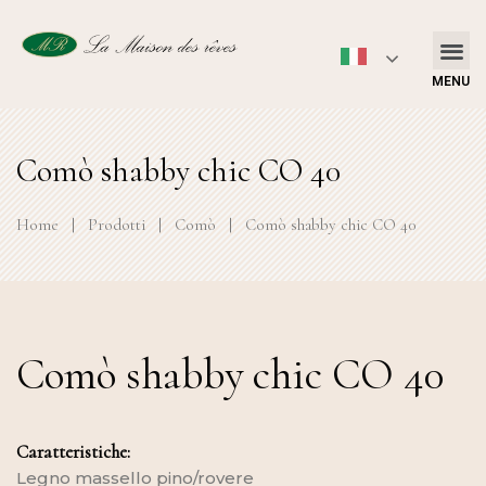
MENU
Comò shabby chic CO 40
Home
|
Prodotti
|
Comò
|
Comò shabby chic CO 40
Comò shabby chic CO 40
Caratteristiche:
Legno massello pino/rovere