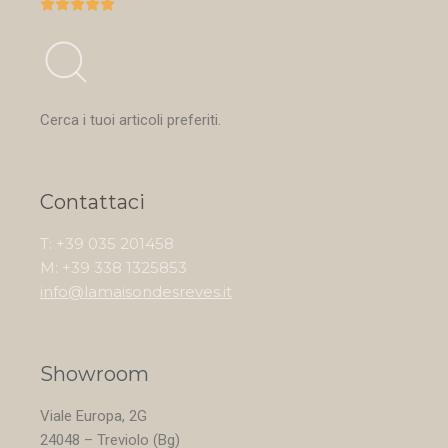





Cerca i tuoi articoli preferiti.
Contattaci
T: +39 035 201458
M: +39 338 1325853
info@lamaisondesreves.it
Showroom
Viale Europa, 2G
24048 – Treviolo (Bg)