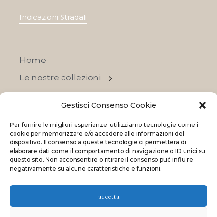
Indicazioni Stradali
Home
Le nostre collezioni
Contatti
Gestisci Consenso Cookie
Negozi
Per fornire le migliori esperienze, utilizziamo tecnologie come i
OFFERTE
cookie per memorizzare e/o accedere alle informazioni del
dispositivo. Il consenso a queste tecnologie ci permetterà di
elaborare dati come il comportamento di navigazione o ID unici su
questo sito. Non acconsentire o ritirare il consenso può influire
negativamente su alcune caratteristiche e funzioni.
© 2023 La Maison Des Reves | All rights reserved
accetta
Made with
and
by
ShadApps